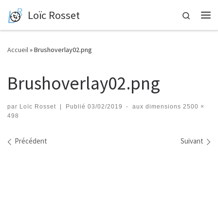
Loïc Rosset
Skip to content
Search
Me
Accueil
»
Brushoverlay02.png
Brushoverlay02.png
par
Loïc Rosset
|
Publié
03/02/2019
-
aux dimensions
2500 ×
498
Navigation des images
Précédent
Suivant